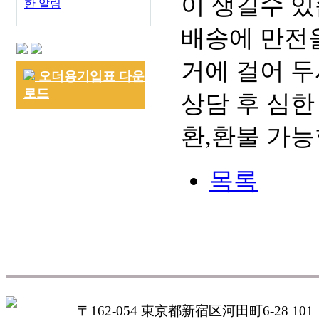
이 생길수 있
한 알림
배송에 만전을
거에 걸어 두
오더용기입표 다운
로드
상담 후 심한
환,환불 가능
목록
〒162-054 東京都新宿区河田町6-28 101