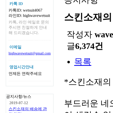
카톡 ID
카톡ID: wetsuit4067
스킨소재의
라인ID: highwavewetsuit
카톡, 라인 메일로 문의
주시면 친절하게 안내
작성자
wav
해 드리겠습니다.
글
6,374건
이메일
highwavewetsuit@gmail.com
목록
영업시간안내
언제든 연락주세요
*스킨소재의
공지사항/뉴스
부드러운 네
2019-07-12
스킨소재의 배송에 관