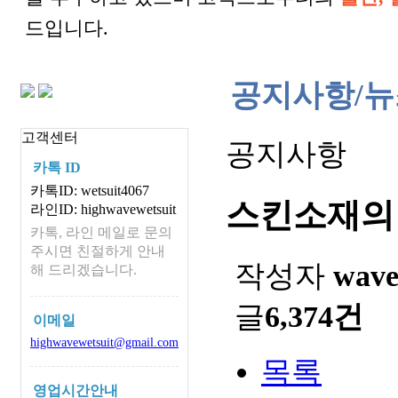
드입니다.
공지사항/뉴
고객센터
공지사항
카톡 ID
카톡ID: wetsuit4067
스킨소재의
라인ID: highwavewetsuit
카톡, 라인 메일로 문의
주시면 친절하게 안내
작성자
wav
해 드리겠습니다.
글
6,374건
이메일
highwavewetsuit@gmail.com
목록
영업시간안내