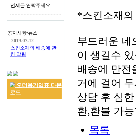
언제든 연락주세요
*스킨소재의
공지사항/뉴스
부드러운 네
2019-07-12
스킨소재의 배송에 관
이 생길수 있
한 알림
배송에 만전을
거에 걸어 두
오더용기입표 다운
로드
상담 후 심한
환,환불 가능
목록