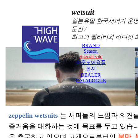
wetsuit
일본유일 한국서퍼가 운영
문점 /
최고의 퀄리티와 바디핏 
BRAND
Season
Special sale
아웃도어용품
옵션
DEALER
CATALOGUE
zeppelin wetsuits
는 서퍼들의 느낌과 의견를
즐거움을 대화하는 것에 목표를 두고 있습
을 추구하고 있으며 고객으로부터의
불만, 