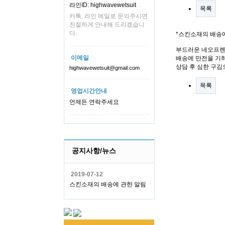
라인ID: highwavewetsuit
목록
카톡, 라인 메일로 문의주시면
친절하게 안내해 드리겠습니
다.
*스킨소재의 배송
부드러운 네오프렌
이메일
배송에 만전을 기하
상담 후 심한 구김
highwavewetsuit@gmail.com
목록
영업시간안내
언제든 연락주세요
공지사항/뉴스
2019-07-12
스킨소재의 배송에 관한 알림