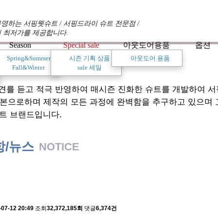
영하는 서핑웻슈트 / 서핑드라이 슈트 전문점 /
 최저가를 제공합니다.
Season
Special sale
아웃도어용품
옵션
Spring&Summer
시즌 기획 상품
아웃도어 용품
Fall&Winter
sale 세일
견를 듣고 적극 반영하여 매시즌 진화한 슈트를 개발하여 
기본으로하며 제작의 모든 과정에 완벽함을 추구하고 있으며
트 브랜드입니다.
항/뉴스
NOTICE
 배송에 관한 알림
-07-12 20:49
조회
32,372,185회
댓글
6,374건