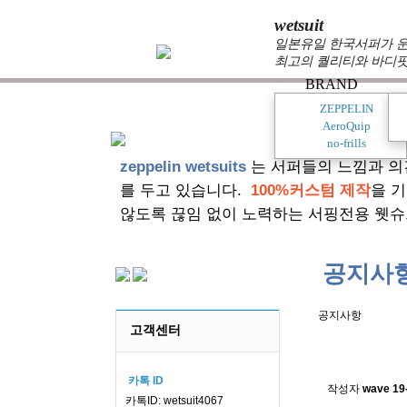
wetsuit
일본유일 한국서퍼가 운
최고의 퀄리티와 바디핏
BRAND
ZEPPELIN
AeroQuip
no-frills
zeppelin wetsuits
는 서퍼들의 느낌과 의
를 두고 있습니다.
100%커스텀 제작
을 
않도록 끊임 없이 노력하는 서핑전용 웻슈
공지사
공지사항
고객센터
스킨소재의
카톡 ID
작성자
wave
19
카톡ID: wetsuit4067