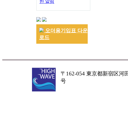
한 알림
오더용기입표 다운
로드
〒162-054 東京都新宿区河田町
号