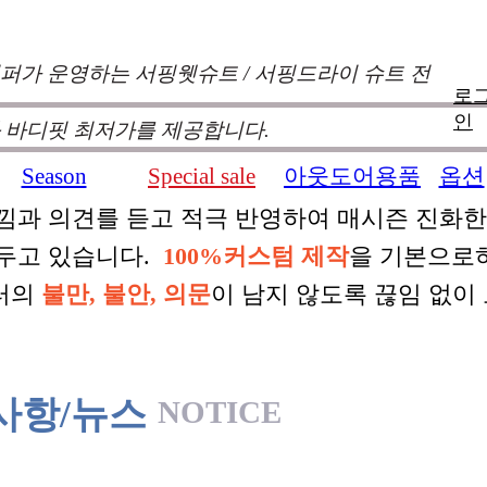
퍼가 운영하는 서핑웻슈트 / 서핑드라이 슈트 전
로
인
 바디핏 최저가를 제공합니다.
Season
Special sale
아웃도어용품
옵션
낌과 의견를 듣고 적극 반영하여 매시즌 진화
 두고 있습니다.
100%커스텀 제작
을 기본으로
터의
불만, 불안, 의문
이 남지 않도록 끊임 없이
사항/뉴스
NOTICE