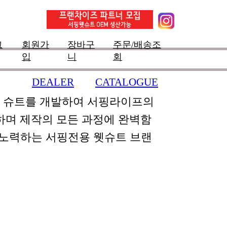
그
회원가
장바구
주문/배송조
입
니
회
DEALER
CATALOGUE
한 슈트를 개발하여 서핑라이프의
하며 제작의 모든 과정에 완벽함
 노력하는 서핑전용 웻슈트 브랜