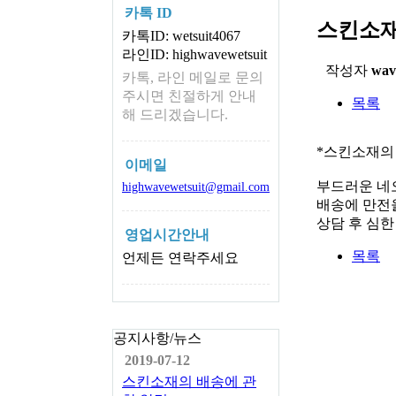
카톡 ID
스킨소재
카톡ID: wetsuit4067
라인ID: highwavewetsuit
작성자
wav
카톡, 라인 메일로 문의
주시면 친절하게 안내
목록
해 드리겠습니다.
*스킨소재의
이메일
부드러운 네
highwavewetsuit@gmail.com
배송에 만전을
상담 후 심
영업시간안내
목록
언제든 연락주세요
공지사항/뉴스
2019-07-12
스킨소재의 배송에 관