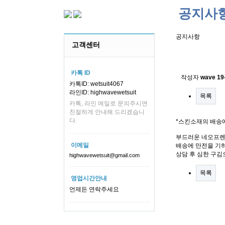
공지사
공지사항
고객센터
스킨소재의
카톡 ID
작성자
wave
19
카톡ID: wetsuit4067
라인ID: highwavewetsuit
목록
카톡, 라인 메일로 문의주시면
친절하게 안내해 드리겠습니
다.
*스킨소재의 배송
부드러운 네오프렌
이메일
배송에 만전을 기하
상담 후 심한 구김
highwavewetsuit@gmail.com
목록
영업시간안내
언제든 연락주세요