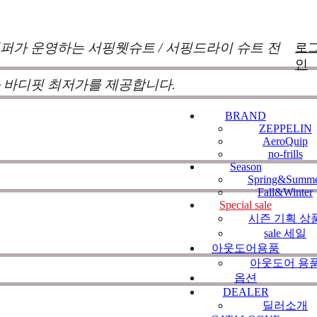
퍼가 운영하는 서핑웻슈트 / 서핑드라이 슈트 전
로
인
 바디핏 최저가를 제공합니다.
BRAND
ZEPPELIN
낌과 의견를 듣고 적극 반영하여 매시즌 진화
AeroQuip
no-frills
 두고 있습니다.
100%커스텀 제작
을 기본으로
Season
Spring&Summ
터의
불만, 불안, 의문
이 남지 않도록 끊임 없이
Fall&Winter
Special sale
시즌 기획 상
sale 세일
아웃도어용품
사항/뉴스
NOTICE
아웃도어 용
옵션
DEALER
딜러소개