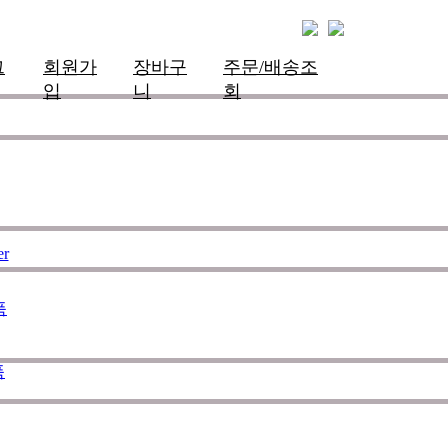
그
회원가
장바구
주문/배송조
입
니
회
한 슈트를 개발하여 서핑라이프의
하며 제작의 모든 과정에 완벽함
er
 노력하는 서핑전용 웻슈트 브랜
품
품