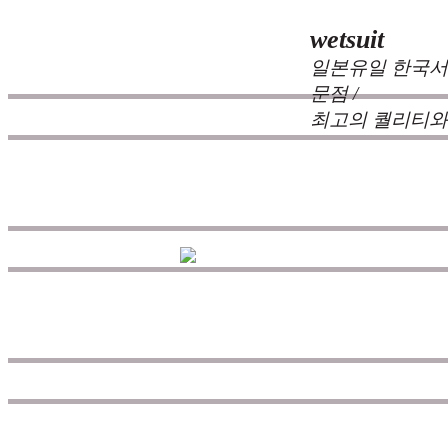
wetsuit
일본유일 한국서
문점 /
최고의 퀄리티와
zeppelin wetsuits
는 서퍼들의 느
즐거움을 대화하는 것에 목표를
을 추구하고 있으며 고객으로부
드입니다.
공지
고객센터
공지사항