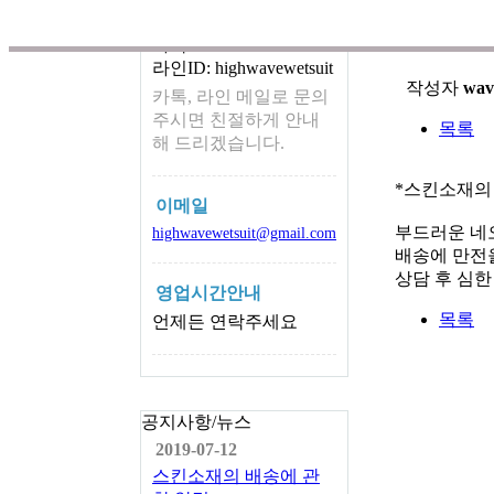
카톡 ID
스킨소재
카톡ID: wetsuit4067
라인ID: highwavewetsuit
작성자
wav
카톡, 라인 메일로 문의
주시면 친절하게 안내
목록
해 드리겠습니다.
*스킨소재의
이메일
부드러운 네
highwavewetsuit@gmail.com
배송에 만전을
상담 후 심
영업시간안내
목록
언제든 연락주세요
공지사항/뉴스
2019-07-12
스킨소재의 배송에 관