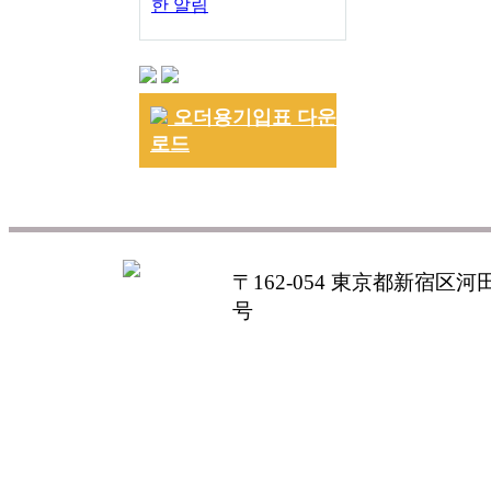
한 알림
오더용기입표 다운
로드
〒162-054 東京都新宿区河田町
号