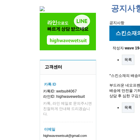
공지사
공지사항
스킨소재의
작성자
wave
19
목록
고객센터
*스킨소재의 배송
카톡 ID
부드러운 네오프렌
배송에 만전을 기하
카톡ID: wetsuit4067
상담 후 심한 구김
라인ID: highwavewetsuit
카톡, 라인 메일로 문의주시면
목록
친절하게 안내해 드리겠습니
다.
이메일
highwavewetsuit@gmail.com