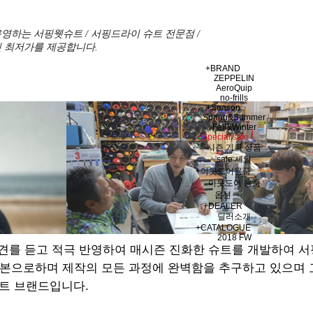
영하는 서핑웻슈트 / 서핑드라이 슈트 전문점 /
 최저가를 제공합니다.
+
BRAND
ZEPPELIN
AeroQuip
no-frills
+
Season
Spring&Summer
Fall&Winter
+
Special sale
시즌 기획 상품
sale 세일
+
아웃도어용품
아웃도어 용품
옵션
+
DEALER
딜러소개
+
CATALOGUE
2018 FW
견를 듣고 적극 반영하여 매시즌 진화한 슈트를 개발하여 
기본으로하며 제작의 모든 과정에 완벽함을 추구하고 있으며
트 브랜드입니다.