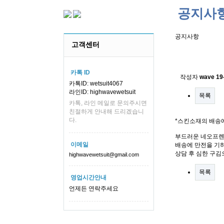
공지사
공지사항
고객센터
스킨소재의
카톡 ID
작성자
wave
19
카톡ID: wetsuit4067
라인ID: highwavewetsuit
목록
카톡, 라인 메일로 문의주시면
친절하게 안내해 드리겠습니
다.
*스킨소재의 배송
부드러운 네오프렌
이메일
배송에 만전을 기하
상담 후 심한 구김
highwavewetsuit@gmail.com
목록
영업시간안내
언제든 연락주세요