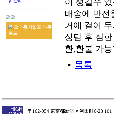
이 생길수 있
한 알림
배송에 만전을
거에 걸어 두
오더용기입표 다운
로드
상담 후 심한
환,환불 가능
목록
〒162-054 東京都新宿区河田町6-28 101