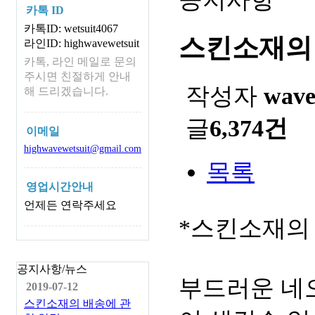
카톡 ID
카톡ID: wetsuit4067
스킨소재의
라인ID: highwavewetsuit
카톡, 라인 메일로 문의
주시면 친절하게 안내
작성자
wav
해 드리겠습니다.
글
6,374건
이메일
highwavewetsuit@gmail.com
목록
영업시간안내
언제든 연락주세요
*스킨소재의
공지사항/뉴스
부드러운 네
2019-07-12
스킨소재의 배송에 관