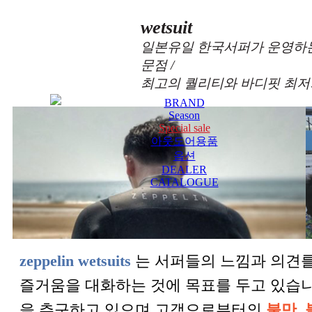
wetsuit
일본유일 한국서퍼가 운영하는
문점 /
최고의 퀄리티와 바디핏 최저
BRAND
Season
Special sale
아웃도어용품
옵션
DEALER
CATALOGUE
zeppelin wetsuits
는 서퍼들의 느낌과 의견를
즐거움을 대화하는 것에 목표를 두고 있습
을 추구하고 있으며 고객으로부터의
불만, 