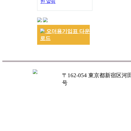
한 알림
오더용기입표 다운
로드
〒162-054 東京都新宿区河田町
号