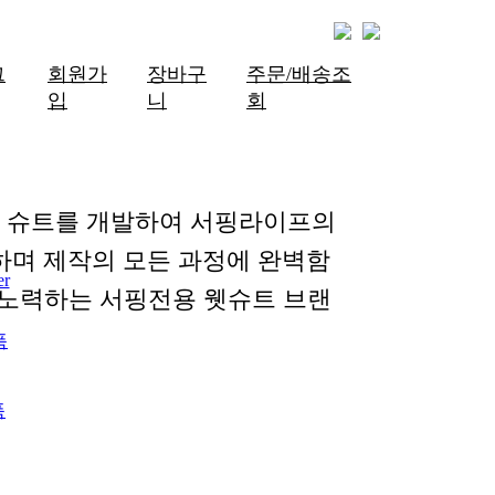
그
회원가
장바구
주문/배송조
입
니
회
한 슈트를 개발하여 서핑라이프의
하며 제작의 모든 과정에 완벽함
er
 노력하는 서핑전용 웻슈트 브랜
품
품