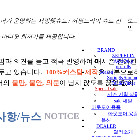
퍼가 운영하는 서핑웻슈트 / 서핑드라이 슈트 전
로
인
 바디핏 최저가를 제공합니다.
BRAND
ZEPPELIN
낌과 의견를 듣고 적극 반영하여 매시즌 진화
AeroQuip
no-frills
 두고 있습니다.
100%커스텀 제작
을 기본으로
Season
Spring&Summ
터의
불만, 불안, 의문
이 남지 않도록 끊임 없이
Fall&Winter
Special sale
시즌 기획 상
sale 세일
아웃도어용품
사항/뉴스
NOTICE
아웃도어 용
옵션
DEALER
딜러소개