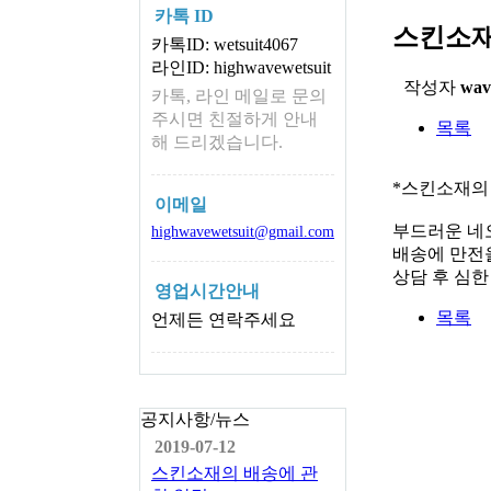
카톡 ID
스킨소재
카톡ID: wetsuit4067
라인ID: highwavewetsuit
작성자
wav
카톡, 라인 메일로 문의
주시면 친절하게 안내
목록
해 드리겠습니다.
*스킨소재의
이메일
부드러운 네
highwavewetsuit@gmail.com
배송에 만전을
상담 후 심
영업시간안내
목록
언제든 연락주세요
공지사항/뉴스
2019-07-12
스킨소재의 배송에 관