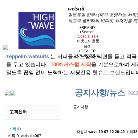
wetsuit
일본유일 한국서퍼가 운영하는 서핑웻슈
최고의 퀄리티와 바디핏 최저가를 제
+
BRAND
+
Season
+
Special sale
+
아웃도어용품
옵션
+
DEALER
+
CATALOGUE
zeppelin wetsuits
는 서퍼들의 느낌과 의견를 듣고 적극
를 두고 있습니다.
100%커스텀 제작
을 기본으로하며 제
않도록 끊임 없이 노력하는 서핑전용 웻슈트 브랜드입니
공지사항/뉴스
NO
공지사항
고객센터
스킨소재의 배송에 관한 
카톡 ID
작성자
wave
19-07-12 20:49
조회
32
카톡ID: wetsuit4067