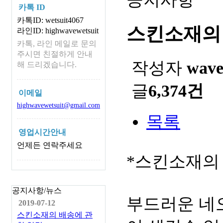
카톡 ID
카톡ID: wetsuit4067
스킨소재의
라인ID: highwavewetsuit
카톡, 라인 메일로 문의
주시면 친절하게 안내
작성자
wav
해 드리겠습니다.
글
6,374건
이메일
highwavewetsuit@gmail.com
목록
영업시간안내
언제든 연락주세요
*스킨소재의
공지사항/뉴스
부드러운 네
2019-07-12
스킨소재의 배송에 관