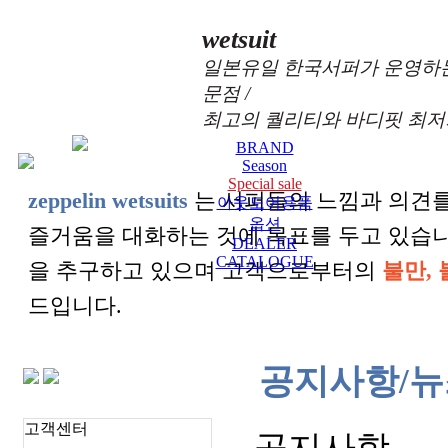
wetsuit
일본유일 한국서퍼가 운영하는
문점 /
최고의 퀄리티와 바디핏 최저
BRAND
Season
Special sale
zeppelin wetsuits
는 서퍼들의 느낌과 의견를
아웃도어용품
옵션
즐거움을 대화하는 것에 목표를 두고 있습
DEALER
CATALOGUE
을 추구하고 있으며 고객으로부터의
불만, 
드입니다.
공지사항/뉴
고객센터
공지사항