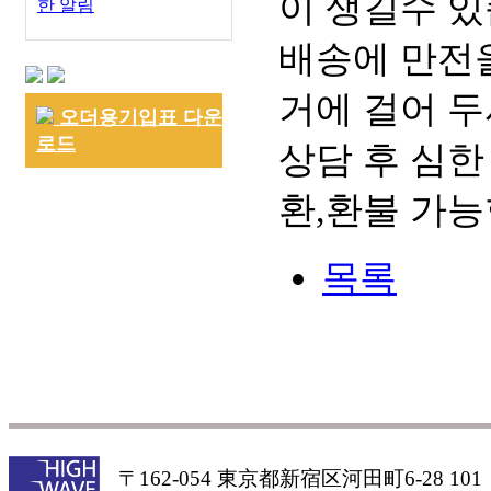
이 생길수 있
한 알림
배송에 만전을
거에 걸어 두
오더용기입표 다운
로드
상담 후 심한
환,환불 가능
목록
〒162-054 東京都新宿区河田町6-28 101