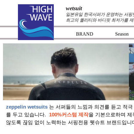
wetsuit
일본유일 한국서퍼가 운영하는 서핑웻슈
최고의 퀄리티와 바디핏 최저가를 제
BRAND
Season
zeppelin wetsuits
는 서퍼들의 느낌과 의견를 듣고 적극
를 두고 있습니다.
100%커스텀 제작
을 기본으로하며 제
않도록 끊임 없이 노력하는 서핑전용 웻슈트 브랜드입니