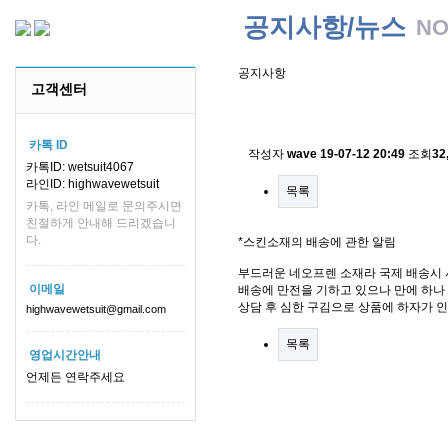
공지사항/뉴스
NO
공지사항
고객센터
스킨소재의 배송에 관한 
카톡 ID
작성자
wave
19-07-12 20:49
조회
32
카톡ID: wetsuit4067
라인ID: highwavewetsuit
목록
카톡, 라인 메일로 문의주시면
친절하게 안내해 드리겠습니
다.
*스킨소재의 배송에 관한 알림
부드러운 네오프렌 소재라 국제 배송시 
이메일
배송에 만전을 기하고 있으나 만에 하나 
상담 후 심한 구김으로 상품에 하자가 
highwavewetsuit@gmail.com
목록
영업시간안내
언제든 연락주세요