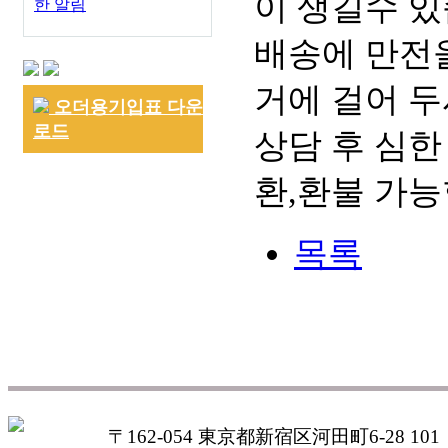
이 생길수 있
한 알림
배송에 만전을
거에 걸어 두
오더용기입표 다운
로드
상담 후 심한
환,환불 가능
목록
〒162-054 東京都新宿区河田町6-28 101