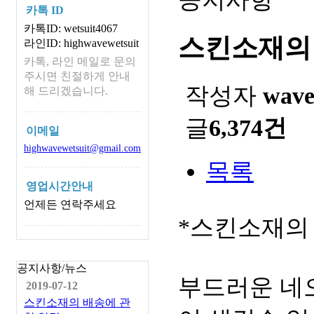
카톡 ID
카톡ID: wetsuit4067
스킨소재의
라인ID: highwavewetsuit
카톡, 라인 메일로 문의
주시면 친절하게 안내
작성자
wav
해 드리겠습니다.
글
6,374건
이메일
highwavewetsuit@gmail.com
목록
영업시간안내
언제든 연락주세요
*스킨소재의
공지사항/뉴스
부드러운 네
2019-07-12
스킨소재의 배송에 관