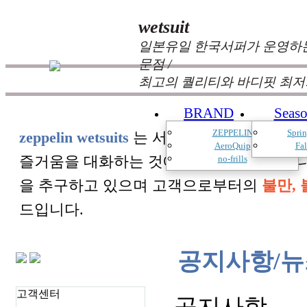
wetsuit
일본유일 한국서퍼가 운영하는
문점 /
최고의 퀄리티와 바디핏 최저
BRAND
Seas
ZEPPELIN
Spri
zeppelin wetsuits
는 서퍼들의 느낌과 의견를
AeroQuip
Fa
즐거움을 대화하는 것에 목표를 두고 있습
no-frills
을 추구하고 있으며 고객으로부터의
불만, 
드입니다.
공지사항/뉴
고객센터
공지사항