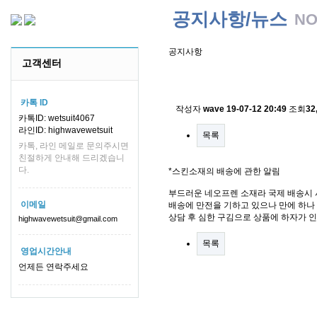
공지사항/뉴스
NO
공지사항
고객센터
스킨소재의 배송에 관한 
카톡 ID
작성자
wave
19-07-12 20:49
조회
32
카톡ID: wetsuit4067
라인ID: highwavewetsuit
목록
카톡, 라인 메일로 문의주시면
친절하게 안내해 드리겠습니
다.
*스킨소재의 배송에 관한 알림
부드러운 네오프렌 소재라 국제 배송시 
이메일
배송에 만전을 기하고 있으나 만에 하나 
상담 후 심한 구김으로 상품에 하자가 
highwavewetsuit@gmail.com
목록
영업시간안내
언제든 연락주세요