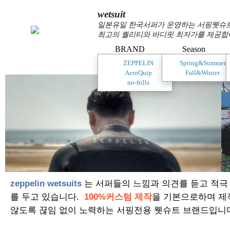
wetsuit
일본유일 한국서퍼가 운영하는 서핑웻슈트 
최고의 퀄리티와 바디핏 최저가를 제공합
BRAND
Season
ZEPPELIN
Spring&Summer
AeroQuip
Fall&Winter
no-frills
zeppelin wetsuits
는 서퍼들의 느낌과 의견를 듣고 적극
를 두고 있습니다.
100%커스텀 제작
을 기본으로하며 제
않도록 끊임 없이 노력하는 서핑전용 웻슈트 브랜드입니