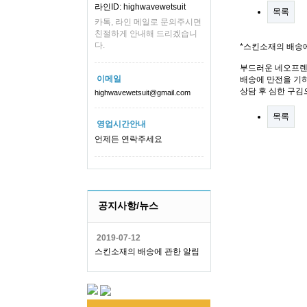
라인ID: highwavewetsuit
목록
카톡, 라인 메일로 문의주시면
친절하게 안내해 드리겠습니
다.
*스킨소재의 배송
부드러운 네오프렌
이메일
배송에 만전을 기하
상담 후 심한 구김
highwavewetsuit@gmail.com
목록
영업시간안내
언제든 연락주세요
공지사항/뉴스
2019-07-12
스킨소재의 배송에 관한 알림