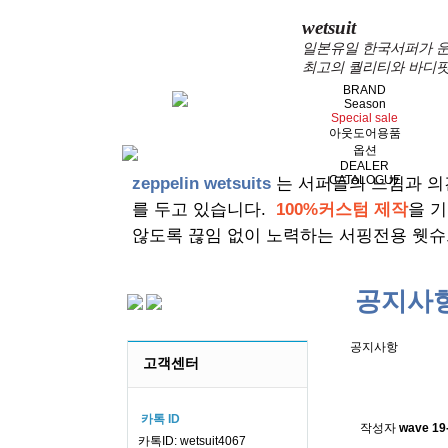
wetsuit
일본유일 한국서퍼가 운
최고의 퀄리티와 바디핏
BRAND
Season
Special sale
아웃도어용품
옵션
DEALER
CATALOGUE
zeppelin wetsuits
는 서퍼들의 느낌과 의
를 두고 있습니다.
100%커스텀 제작
을 
않도록 끊임 없이 노력하는 서핑전용 웻슈
공지사
공지사항
고객센터
스킨소재의
카톡 ID
작성자
wave
19
카톡ID: wetsuit4067