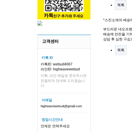
목록
*스킨소재의 배송
부드러운 네오프렌
배송에 만전을 기하
상담 후 심한 구김
고객센터
목록
카톡 ID
카톡ID: wetsuit4067
라인ID: highwavewetsuit
카톡, 라인 메일로 문의주시면
친절하게 안내해 드리겠습니
다.
이메일
highwavewetsuit@gmail.com
영업시간안내
언제든 연락주세요