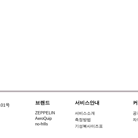
브랜드
서비스안내
커
101号
ZEPPELIN
서비스소개
공
AeroQuip
측정방법
자
no-frills
기성복사이즈표