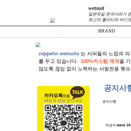
wetsuit
일본유일 한국서퍼가 운
최고의 퀄리티와 바디핏
BRAND
+
zeppelin wetsuits
는 서퍼들의 느낌과 의
를 두고 있습니다.
100%커스텀 제작
을 
않도록 끊임 없이 노력하는 서핑전용 웻슈
공지사
공지사항
스킨소재의
작성자
wave
19