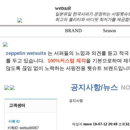
wetsuit
일본유일 한국서퍼가 운영하는 서핑웻슈트 
최고의 퀄리티와 바디핏 최저가를 제공합
BRAND
Season
zeppelin wetsuits
는 서퍼들의 느낌과 의견를 듣고 적극
를 두고 있습니다.
100%커스텀 제작
을 기본으로하며 제
않도록 끊임 없이 노력하는 서핑전용 웻슈트 브랜드입니
공지사항/뉴스
NO
공지사항
고객센터
스킨소재의 배송에 관한 
카톡 ID
작성자
wave
19-07-12 20:49
조회
32
카톡ID: wetsuit4067