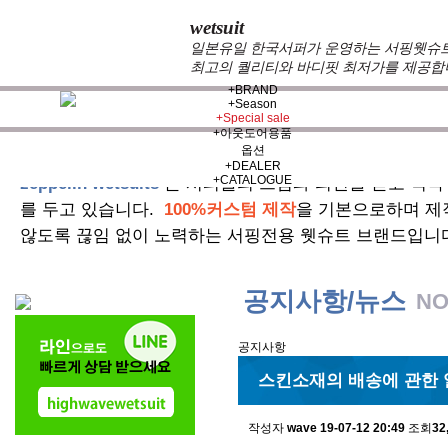
wetsuit
일본유일 한국서퍼가 운영하는 서핑웻슈트 
최고의 퀄리티와 바디핏 최저가를 제공합
+
BRAND
+
Season
+
Special sale
+
아웃도어용품
옵션
+
DEALER
+
CATALOGUE
zeppelin wetsuits
는 서퍼들의 느낌과 의견를 듣고 적극
를 두고 있습니다.
100%커스텀 제작
을 기본으로하며 제
않도록 끊임 없이 노력하는 서핑전용 웻슈트 브랜드입니
공지사항/뉴스
NO
공지사항
스킨소재의 배송에 관한 
작성자
wave
19-07-12 20:49
조회
32