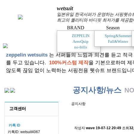
wetsuit
일본유일 한국서퍼가 운영하는 서핑웻슈트 
최고의 퀄리티와 바디핏 최저가를 제공합
BRAND
Season
ZEPPELIN
Spring&Summer
AeroQuip
Fall&Winter
no-frills
zeppelin wetsuits
는 서퍼들의 느낌과 의견를 듣고 적극
를 두고 있습니다.
100%커스텀 제작
을 기본으로하며 제
않도록 끊임 없이 노력하는 서핑전용 웻슈트 브랜드입니
공지사항/뉴스
NO
공지사항
고객센터
스킨소재의 배송에 관한 
카톡 ID
작성자
wave
19-07-12 20:49
조회
32
카톡ID: wetsuit4067