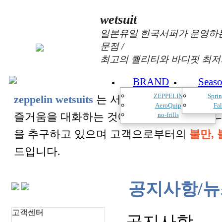
wetsuit
일본유일 한국서퍼가 운영하는
문점 /
최고의 퀄리티와 바디핏 최저
BRAND
Seas
ZEPPELIN
Spri
zeppelin wetsuits
는 서퍼들의 느낌과 의견를
AeroQuip
Fa
즐거움을 대화하는 것에 목표를 두고 있습
no-frills
을 추구하고 있으며 고객으로부터의
불만, 
드입니다.
공지사항/뉴
고객센터
공지사항