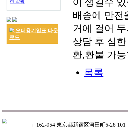
이 생길수 있
한 알림
배송에 만전을
거에 걸어 두
오더용기입표 다운
로드
상담 후 심한
환,환불 가능
목록
〒162-054 東京都新宿区河田町6-28 101