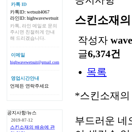
카톡 ID
카톡ID: wetsuit4067
스킨소재의
라인ID: highwavewetsuit
카톡, 라인 메일로 문의
주시면 친절하게 안내
작성자
wav
해 드리겠습니다.
글
6,374건
이메일
highwavewetsuit@gmail.com
목록
영업시간안내
언제든 연락주세요
*스킨소재의
공지사항/뉴스
부드러운 네
2019-07-12
스킨소재의 배송에 관