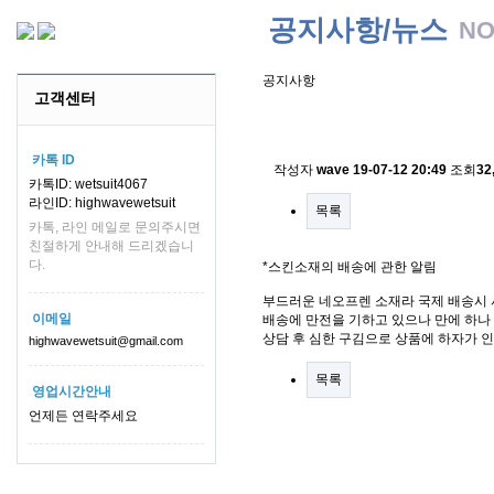
공지사항/뉴스
NO
공지사항
고객센터
스킨소재의 배송에 관한 
카톡 ID
작성자
wave
19-07-12 20:49
조회
32
카톡ID: wetsuit4067
라인ID: highwavewetsuit
목록
카톡, 라인 메일로 문의주시면
친절하게 안내해 드리겠습니
다.
*스킨소재의 배송에 관한 알림
부드러운 네오프렌 소재라 국제 배송시 
이메일
배송에 만전을 기하고 있으나 만에 하나 
상담 후 심한 구김으로 상품에 하자가 
highwavewetsuit@gmail.com
목록
영업시간안내
언제든 연락주세요