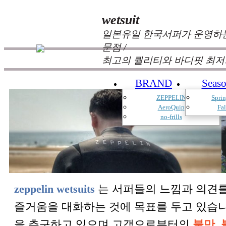
wetsuit
일본유일 한국서퍼가 운영하는
문점 /
최고의 퀄리티와 바디핏 최저
BRAND
Seas
ZEPPELIN
Spri
AeroQuip
Fa
no-frills
zeppelin wetsuits
는 서퍼들의 느낌과 의견를
즐거움을 대화하는 것에 목표를 두고 있습
을 추구하고 있으며 고객으로부터의
불만, 