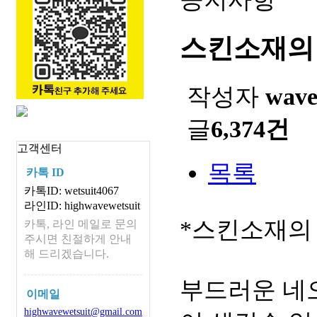
스킨소재의
작성자
wav
글
6,374건
고객센터
목록
카톡 ID
카톡ID: wetsuit4067
라인ID: highwavewetsuit
*스킨소재의
카톡, 라인 메일로 문의
주시면 친절하게 안내
해 드리겠습니다.
부드러운 네
이메일
highwavewetsuit@gmail.com