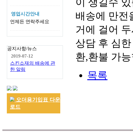
이 생길수 있
배송에 만전을
영업시간안내
언제든 연락주세요
거에 걸어 두
상담 후 심한
공지사항/뉴스
환,환불 가능
2019-07-12
스킨소재의 배송에 관
한 알림
목록
오더용기입표 다운
로드