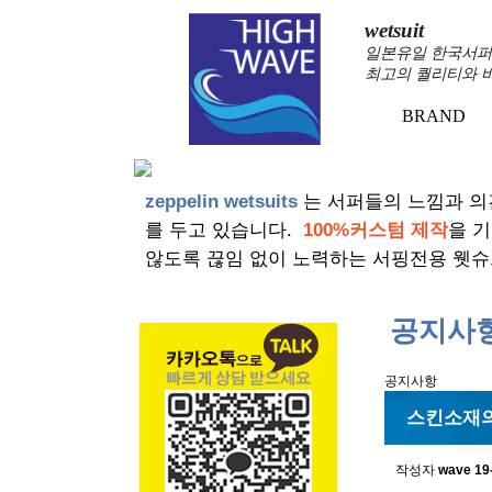
wetsuit
일본유일 한국서퍼가
최고의 퀄리티와 
BRAND
zeppelin wetsuits
는 서퍼들의 느낌과 의
를 두고 있습니다.
100%커스텀 제작
을 
않도록 끊임 없이 노력하는 서핑전용 웻슈
공지사
공지사항
스킨소재의
작성자
wave
19