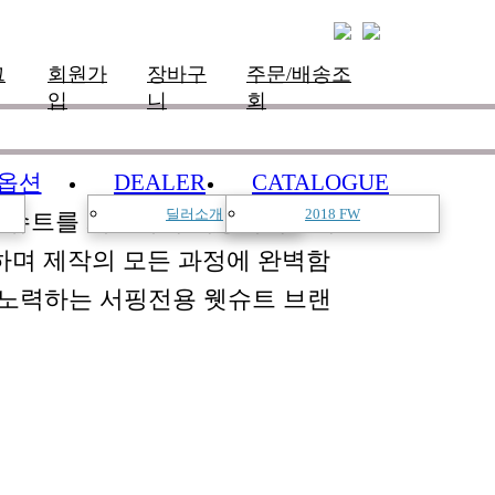
그
회원가
장바구
주문/배송조
입
니
회
옵션
DEALER
CATALOGUE
딜러소개
2018 FW
한 슈트를 개발하여 서핑라이프의
하며 제작의 모든 과정에 완벽함
 노력하는 서핑전용 웻슈트 브랜