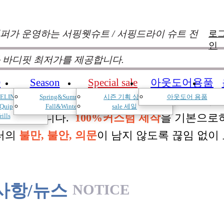
퍼가 운영하는 서핑웻슈트 / 서핑드라이 슈트 전
로
인
 바디핏 최저가를 제공합니다.
D
Season
Special sale
아웃도어용품
ELIN
Spring&Summer
시즌 기획 상품
아웃도어 용품
낌과 의견를 듣고 적극 반영하여 매시즌 진화
Quip
Fall&Winter
sale 세일
 두고 있습니다.
100%커스텀 제작
을 기본으로
rills
터의
불만, 불안, 의문
이 남지 않도록 끊임 없이
사항/뉴스
NOTICE