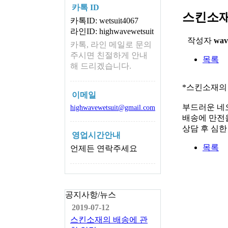
카톡 ID
스킨소재
카톡ID: wetsuit4067
라인ID: highwavewetsuit
작성자
wav
카톡, 라인 메일로 문의
주시면 친절하게 안내
목록
해 드리겠습니다.
*스킨소재의
이메일
부드러운 네
highwavewetsuit@gmail.com
배송에 만전을
상담 후 심
영업시간안내
목록
언제든 연락주세요
공지사항/뉴스
2019-07-12
스킨소재의 배송에 관