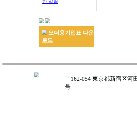
한 알림
오더용기입표 다운
로드
〒162-054 東京都新宿区河田町
号