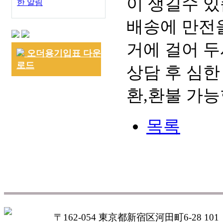
이 생길수 있
한 알림
배송에 만전을
거에 걸어 두
오더용기입표 다운
로드
상담 후 심한
환,환불 가능
목록
〒162-054 東京都新宿区河田町6-28 101