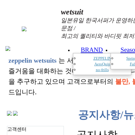
wetsuit
일본유일 한국서퍼가 운영하는
문점 /
최고의 퀄리티와 바디핏 최저
BRAND
Seas
ZEPPELIN
Spri
zeppelin wetsuits
는 서퍼들의 느낌과 의견를
AeroQuip
Fa
즐거움을 대화하는 것에 목표를 두고 있습
no-frills
을 추구하고 있으며 고객으로부터의
불만, 
드입니다.
공지사항/뉴
고객센터
공지사항