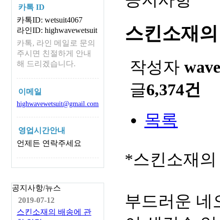
카톡 ID
카톡ID: wetsuit4067
스킨소재의
라인ID: highwavewetsuit
카톡, 라인 메일로 문의
주시면 친절하게 안내
작성자
wav
해 드리겠습니다.
글
6,374건
이메일
highwavewetsuit@gmail.com
목록
영업시간안내
언제든 연락주세요
*스킨소재의
공지사항/뉴스
부드러운 네
2019-07-12
스킨소재의 배송에 관