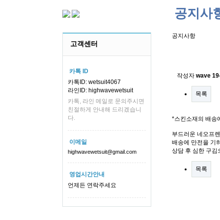
공지사
공지사항
고객센터
스킨소재의
카톡 ID
작성자
wave
19
카톡ID: wetsuit4067
라인ID: highwavewetsuit
목록
카톡, 라인 메일로 문의주시면
친절하게 안내해 드리겠습니
다.
*스킨소재의 배송
부드러운 네오프렌
이메일
배송에 만전을 기하
상담 후 심한 구김
highwavewetsuit@gmail.com
목록
영업시간안내
언제든 연락주세요