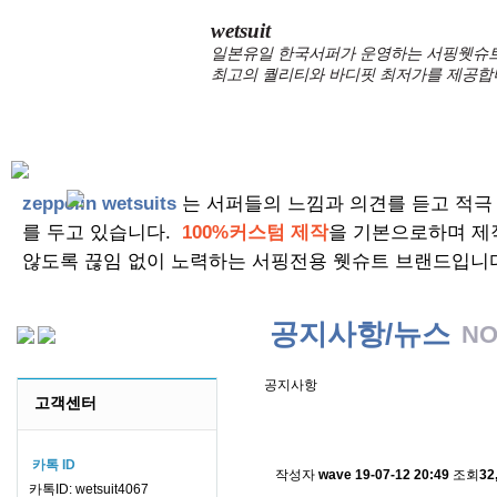
wetsuit
일본유일 한국서퍼가 운영하는 서핑웻슈트 
최고의 퀄리티와 바디핏 최저가를 제공합
zeppelin wetsuits
는 서퍼들의 느낌과 의견를 듣고 적극
를 두고 있습니다.
100%커스텀 제작
을 기본으로하며 제
않도록 끊임 없이 노력하는 서핑전용 웻슈트 브랜드입니
공지사항/뉴스
NO
공지사항
고객센터
스킨소재의 배송에 관한 
카톡 ID
작성자
wave
19-07-12 20:49
조회
32
카톡ID: wetsuit4067