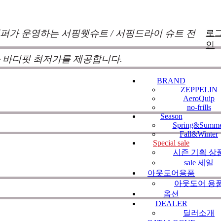
퍼가 운영하는 서핑웻슈트 / 서핑드라이 슈트 전
로
인
 바디핏 최저가를 제공합니다.
BRAND
ZEPPELIN
낌과 의견를 듣고 적극 반영하여 매시즌 진화
AeroQuip
no-frills
 두고 있습니다.
100%커스텀 제작
을 기본으로
Season
Spring&Summ
터의
불만, 불안, 의문
이 남지 않도록 끊임 없이
Fall&Winter
Special sale
시즌 기획 상
sale 세일
아웃도어용품
사항/뉴스
NOTICE
아웃도어 용
옵션
DEALER
딜러소개