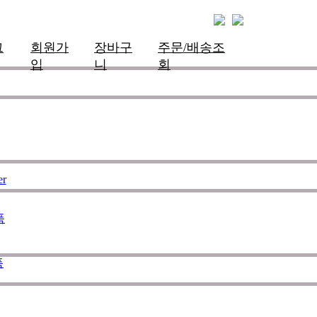
그
회원가
장바구
주문/배송조
입
니
회
한 슈트를 개발하여 서핑라이프의
하며 제작의 모든 과정에 완벽함
er
 노력하는 서핑전용 웻슈트 브랜
품
품