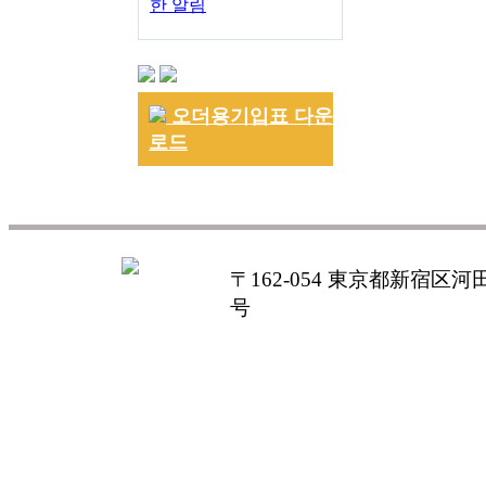
한 알림
오더용기입표 다운
로드
〒162-054 東京都新宿区河田町
号