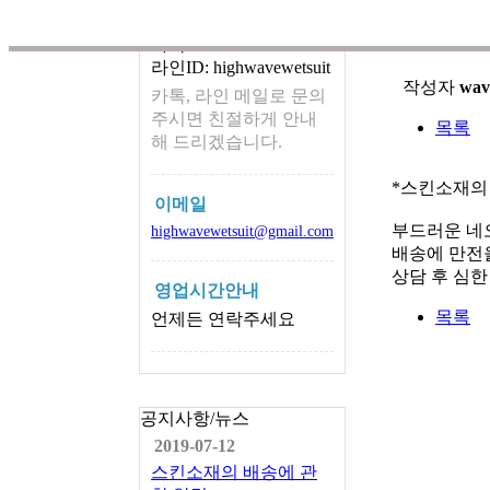
카톡 ID
스킨소재
카톡ID: wetsuit4067
라인ID: highwavewetsuit
작성자
wav
카톡, 라인 메일로 문의
주시면 친절하게 안내
목록
해 드리겠습니다.
*스킨소재의
이메일
부드러운 네
highwavewetsuit@gmail.com
배송에 만전을
상담 후 심
영업시간안내
목록
언제든 연락주세요
공지사항/뉴스
2019-07-12
스킨소재의 배송에 관