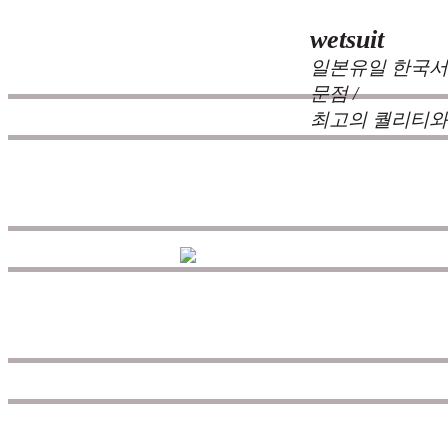
wetsuit
일본유일 한국서
문점 /
최고의 퀄리티와
zeppelin wetsuits
는 서퍼들의 느
즐거움을 대화하는 것에 목표를
을 추구하고 있으며 고객으로부
드입니다.
공지
고객센터
공지사항