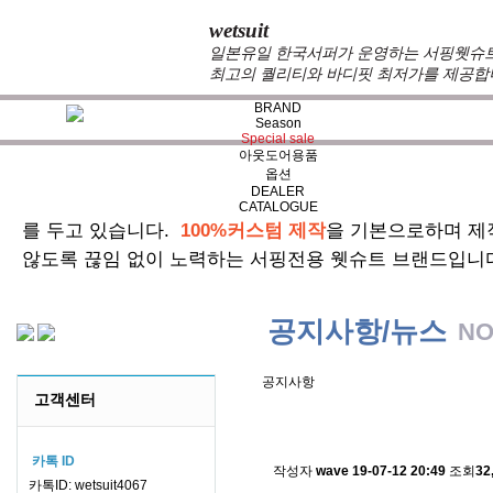
wetsuit
일본유일 한국서퍼가 운영하는 서핑웻슈트 
최고의 퀄리티와 바디핏 최저가를 제공합
BRAND
Season
Special sale
아웃도어용품
옵션
DEALER
zeppelin wetsuits
는 서퍼들의 느낌과 의견를 듣고 적극
CATALOGUE
를 두고 있습니다.
100%커스텀 제작
을 기본으로하며 제
않도록 끊임 없이 노력하는 서핑전용 웻슈트 브랜드입니
공지사항/뉴스
NO
공지사항
고객센터
스킨소재의 배송에 관한 
카톡 ID
작성자
wave
19-07-12 20:49
조회
32
카톡ID: wetsuit4067