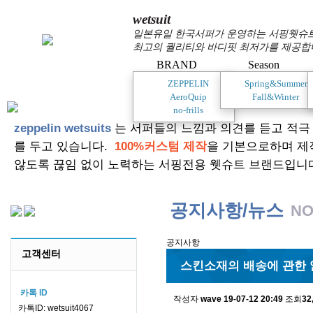
wetsuit
일본유일 한국서퍼가 운영하는 서핑웻슈트 
최고의 퀄리티와 바디핏 최저가를 제공합
BRAND
Season
ZEPPELIN
Spring&Summer
AeroQuip
Fall&Winter
no-frills
zeppelin wetsuits
는 서퍼들의 느낌과 의견를 듣고 적극
를 두고 있습니다.
100%커스텀 제작
을 기본으로하며 제
않도록 끊임 없이 노력하는 서핑전용 웻슈트 브랜드입니
공지사항/뉴스
NO
공지사항
고객센터
스킨소재의 배송에 관한 
카톡 ID
작성자
wave
19-07-12 20:49
조회
32
카톡ID: wetsuit4067