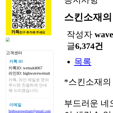
스킨소재의
작성자
wav
글
6,374건
고객센터
목록
카톡 ID
카톡ID: wetsuit4067
라인ID: highwavewetsuit
*스킨소재의
카톡, 라인 메일로 문의
주시면 친절하게 안내
해 드리겠습니다.
부드러운 네
이메일
highwavewetsuit@gmail.com