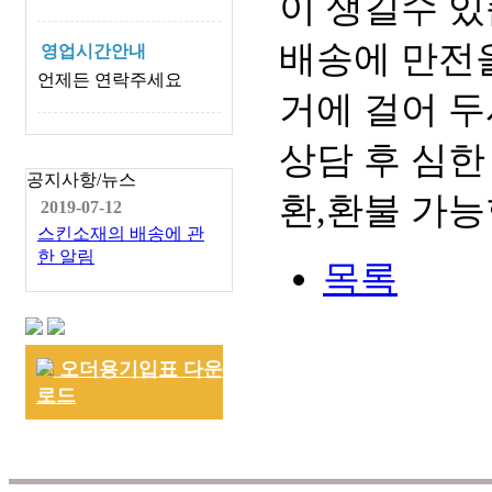
이 생길수 있
배송에 만전을
영업시간안내
언제든 연락주세요
거에 걸어 두
상담 후 심한
공지사항/뉴스
환,환불 가능
2019-07-12
스킨소재의 배송에 관
한 알림
목록
오더용기입표 다운
로드