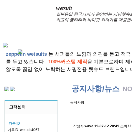
wetsuit
일본유일 한국서퍼가 운영하는 서핑웻슈트 
최고의 퀄리티와 바디핏 최저가를 제공합
zeppelin wetsuits
는 서퍼들의 느낌과 의견를 듣고 적극
를 두고 있습니다.
100%커스텀 제작
을 기본으로하며 제
않도록 끊임 없이 노력하는 서핑전용 웻슈트 브랜드입니
공지사항/뉴스
NO
공지사항
고객센터
스킨소재의 배송에 관한 
카톡 ID
작성자
wave
19-07-12 20:49
조회
32
카톡ID: wetsuit4067