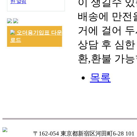
이 생길수 있
한 알림
배송에 만전을
거에 걸어 두
오더용기입표 다운
로드
상담 후 심한
환,환불 가능
목록
〒162-054 東京都新宿区河田町6-28 101