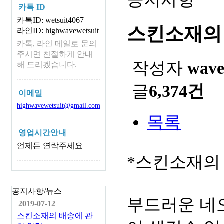
카톡 ID
카톡ID: wetsuit4067
스킨소재의
라인ID: highwavewetsuit
카톡, 라인 메일로 문의
주시면 친절하게 안내
작성자
wav
해 드리겠습니다.
글
6,374건
이메일
highwavewetsuit@gmail.com
목록
영업시간안내
언제든 연락주세요
*스킨소재의
공지사항/뉴스
부드러운 네
2019-07-12
스킨소재의 배송에 관