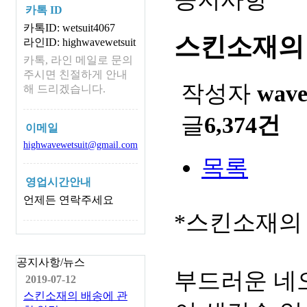
카톡 ID
카톡ID: wetsuit4067
스킨소재의
라인ID: highwavewetsuit
카톡, 라인 메일로 문의
주시면 친절하게 안내
작성자
wav
해 드리겠습니다.
글
6,374건
이메일
highwavewetsuit@gmail.com
목록
영업시간안내
언제든 연락주세요
*스킨소재의
공지사항/뉴스
부드러운 네
2019-07-12
스킨소재의 배송에 관