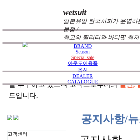
wetsuit
일본유일 한국서퍼가 운영하는
문점 /
최고의 퀄리티와 바디핏 최저
BRAND
Season
Special sale
zeppelin wetsuits
는 서퍼들의 느낌과 의견를
아웃도어용품
옵션
즐거움을 대화하는 것에 목표를 두고 있습
DEALER
CATALOGUE
을 추구하고 있으며 고객으로부터의
불만, 
드입니다.
공지사항/뉴
고객센터
공지사항