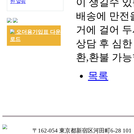
이 생길수 있
한 알림
배송에 만전을
거에 걸어 두
오더용기입표 다운
로드
상담 후 심한
환,환불 가능
목록
〒162-054 東京都新宿区河田町6-28 101