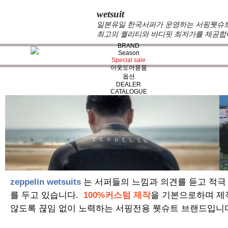
wetsuit
일본유일 한국서퍼가 운영하는 서핑웻슈트 
최고의 퀄리티와 바디핏 최저가를 제공합
BRAND
Season
Special sale
아웃도어용품
옵션
DEALER
CATALOGUE
zeppelin wetsuits
는 서퍼들의 느낌과 의견를 듣고 적극
를 두고 있습니다.
100%커스텀 제작
을 기본으로하며 제
않도록 끊임 없이 노력하는 서핑전용 웻슈트 브랜드입니