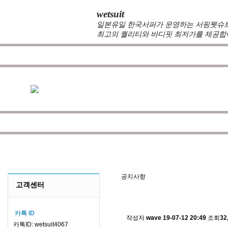
wetsuit
일본유일 한국서퍼가 운영하는 서핑웻슈트 
최고의 퀄리티와 바디핏 최저가를 제공합
zeppelin wetsuits
는 서퍼들의 느낌과 의견를 듣고 적극
를 두고 있습니다.
100%커스텀 제작
을 기본으로하며 제
않도록 끊임 없이 노력하는 서핑전용 웻슈트 브랜드입니
공지사항/뉴스
NO
공지사항
고객센터
스킨소재의 배송에 관한 
카톡 ID
작성자
wave
19-07-12 20:49
조회
32
카톡ID: wetsuit4067