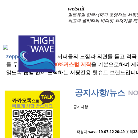
wetsuit
일본유일 한국서퍼가 운영하는 서핑웻슈
최고의 퀄리티와 바디핏 최저가를 제
zeppelin wetsuits
는 서퍼들의 느낌과 의견를 듣고 적극
를 두고 있습니다.
100%커스텀 제작
을 기본으로하며 제
않도록 끊임 없이 노력하는 서핑전용 웻슈트 브랜드입니
공지사항/뉴스
NO
공지사항
스킨소재의 배송에 관한 
작성자
wave
19-07-12 20:49
조회
32