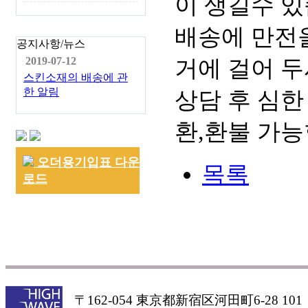
이 생길수 있
배송에 만전을
공지사항/뉴스
거에 걸어 두
2019-07-12
스킨소재의 배송에 관
한 알림
상담 후 심한
환,환불 가능
오더용기입표 다운
목록
로드
〒162-054 東京都新宿区河田町6-28 101