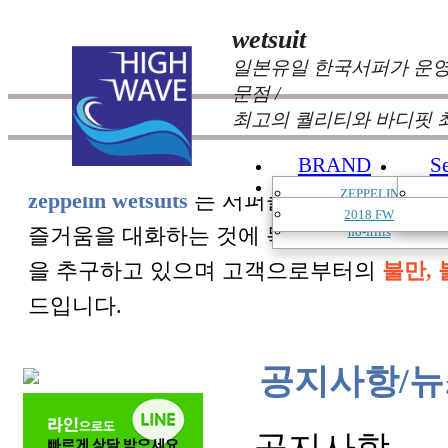
wetsuit
일본유일 한국서퍼가 운영
문점 /
최고의 퀄리티와 바디핏 
BRAND
S
CATALOGUE
ZEPPELIN
zeppelin wetsuits
는 서퍼들의 느낌과 의견를
AeroQuip
2018 FW
즐거움을 대화하는 것에 목표를 두고 있습
no-frills
을 추구하고 있으며 고객으로부터의
불만, 
드입니다.
공지사항/뉴
공지사항