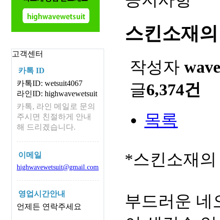
스킨소재의
고객센터
작성자
wav
카톡 ID
카톡ID: wetsuit4067
글
6,374건
라인ID: highwavewetsuit
카톡, 라인 메일로 문의
목록
주시면 친절하게 안내
해 드리겠습니다.
*스킨소재의
이메일
highwavewetsuit@gmail.com
영업시간안내
부드러운 네
언제든 연락주세요