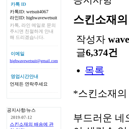
카톡 ID
카톡ID: wetsuit4067
스킨소재의
라인ID: highwavewetsuit
카톡, 라인 메일로 문의
주시면 친절하게 안내
작성자
wav
해 드리겠습니다.
글
6,374건
이메일
highwavewetsuit@gmail.com
목록
영업시간안내
언제든 연락주세요
*스킨소재의
공지사항/뉴스
부드러운 네
2019-07-12
스킨소재의 배송에 관