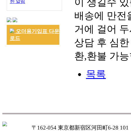
이 생길수 있
한 알림
배송에 만전을
거에 걸어 두
오더용기입표 다운
로드
상담 후 심한
환,환불 가능
목록
〒162-054 東京都新宿区河田町6-28 101