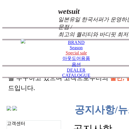
wetsuit
일본유일 한국서퍼가 운영하는
문점 /
최고의 퀄리티와 바디핏 최저
BRAND
Season
Special sale
zeppelin wetsuits
는 서퍼들의 느낌과 의견를
아웃도어용품
옵션
즐거움을 대화하는 것에 목표를 두고 있습
DEALER
CATALOGUE
을 추구하고 있으며 고객으로부터의
불만, 
드입니다.
공지사항/뉴
고객센터
공지사항