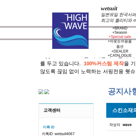
wetsuit
일본유일 한국서퍼가
최고의 퀄리티와 
+
BRAND
+
Season
+
Special sale
+
아웃도어용품
옵션
+
DEALER
zeppelin wetsuits
는 서퍼들의 느낌과 의
+
CATALOGUE
를 두고 있습니다.
100%커스텀 제작
을 
않도록 끊임 없이 노력하는 서핑전용 웻슈
공지사
스킨소재의
고객센터
작성자
wave
카톡 ID
카톡ID: wetsuit4067