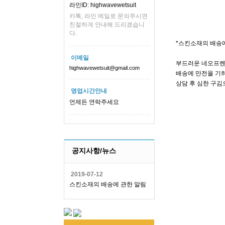
라인ID: highwavewetsuit
카톡, 라인 메일로 문의주시면
친절하게 안내해 드리겠습니
다.
*스킨소재의 배송
이메일
부드러운 네오프렌
highwavewetsuit@gmail.com
배송에 만전을 기하
상담 후 심한 구김
영업시간안내
언제든 연락주세요
공지사항/뉴스
2019-07-12
스킨소재의 배송에 관한 알림