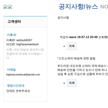
공지사항/뉴스
NO
공지사항
고객센터
스킨소재의 배송에 관한 
카톡 ID
작성자
wave
19-07-12 20:49
조회
32
카톡ID: wetsuit4067
라인ID: highwavewetsuit
목록
카톡, 라인 메일로 문의주시면
친절하게 안내해 드리겠습니
다.
*스킨소재의 배송에 관한 알림
부드러운 네오프렌 소재라 국제 배송시 
이메일
배송에 만전을 기하고 있으나 만에 하나 
상담 후 심한 구김으로 상품에 하자가 
highwavewetsuit@gmail.com
목록
영업시간안내
언제든 연락주세요