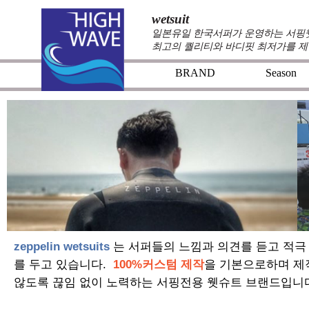
wetsuit
일본유일 한국서퍼가 운영하는 서핑웻슈
최고의 퀄리티와 바디핏 최저가를 제
BRAND
Season
zeppelin wetsuits
는 서퍼들의 느낌과 의견를 듣고 적극
를 두고 있습니다.
100%커스텀 제작
을 기본으로하며 제
않도록 끊임 없이 노력하는 서핑전용 웻슈트 브랜드입니