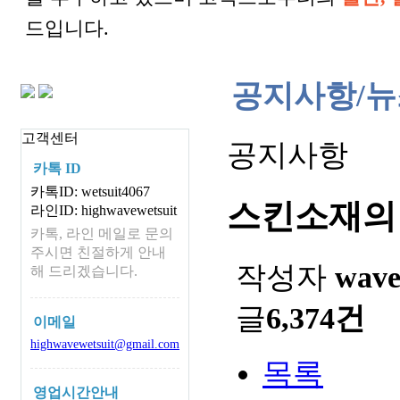
드입니다.
공지사항/뉴
고객센터
공지사항
카톡 ID
카톡ID: wetsuit4067
스킨소재의
라인ID: highwavewetsuit
카톡, 라인 메일로 문의
주시면 친절하게 안내
작성자
wav
해 드리겠습니다.
글
6,374건
이메일
highwavewetsuit@gmail.com
목록
영업시간안내