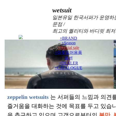
wetsuit
일본유일 한국서퍼가 운영하는
문점 /
최고의 퀄리티와 바디핏 최저
+
BRAND
+
Season
+
Special sale
+
아웃도어용품
옵션
+
DEALER
+
CATALOGUE
zeppelin wetsuits
는 서퍼들의 느낌과 의견를
즐거움을 대화하는 것에 목표를 두고 있습
을 추구하고 있으며 고객으로부터의
불만, 