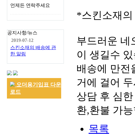
언제든 연락주세요
*스킨소재의
공지사항/뉴스
부드러운 네
2019-07-12
스킨소재의 배송에 관
이 생길수 있
한 알림
배송에 만전을
거에 걸어 두
오더용기입표 다운
로드
상담 후 심한
환,환불 가능
목록