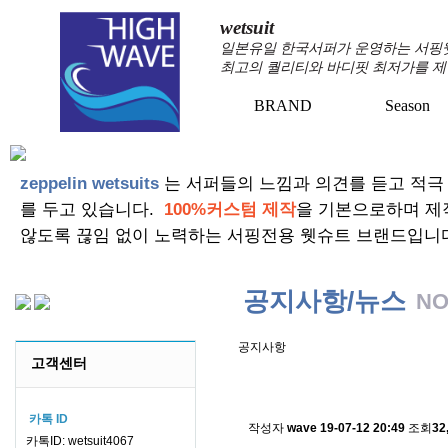
wetsuit
일본유일 한국서퍼가 운영하는 서핑웻슈
최고의 퀄리티와 바디핏 최저가를 제
BRAND
Season
+
+
zeppelin wetsuits
는 서퍼들의 느낌과 의견를 듣고 적극
를 두고 있습니다.
100%커스텀 제작
을 기본으로하며 제
않도록 끊임 없이 노력하는 서핑전용 웻슈트 브랜드입니
공지사항/뉴스
NO
공지사항
고객센터
스킨소재의 배송에 관한 
카톡 ID
작성자
wave
19-07-12 20:49
조회
32
카톡ID: wetsuit4067