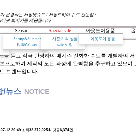
 운영하는 서핑웻슈트 / 서핑드라이 슈트 전문점 /
바디핏 최저가를 제공합니다.
Season
Special sale
아웃도어용품
옵
Spring&Summer
시즌 기획 상품
아웃도어 용품
+
+
+
+
+
+
Fall&Winter
sale 세일
견를 듣고 적극 반영하여 매시즌 진화한 슈트를 개발하여 
기본으로하며 제작의 모든 과정에 완벽함을 추구하고 있으며
트 브랜드입니다.
항/뉴스
NOTICE
 배송에 관한 알림
-07-12 20:49
조회
32,372,025회
댓글
6,374건