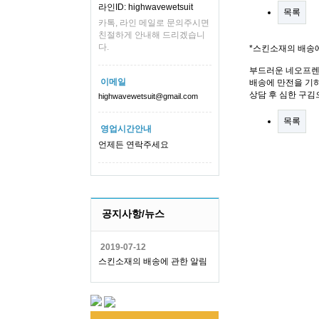
라인ID: highwavewetsuit
목록
카톡, 라인 메일로 문의주시면
친절하게 안내해 드리겠습니
다.
*스킨소재의 배송
부드러운 네오프렌
이메일
배송에 만전을 기하
상담 후 심한 구김
highwavewetsuit@gmail.com
목록
영업시간안내
언제든 연락주세요
공지사항/뉴스
2019-07-12
스킨소재의 배송에 관한 알림