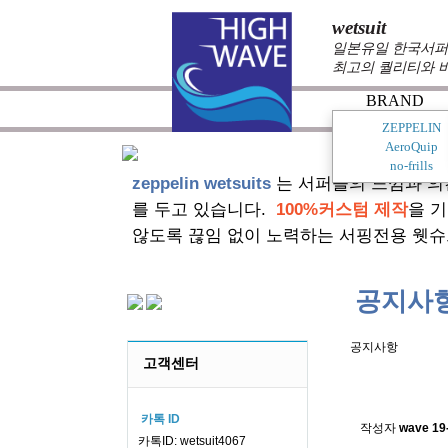
wetsuit
일본유일 한국서퍼가
최고의 퀄리티와 
BRAND
ZEPPELIN
AeroQuip
no-frills
zeppelin wetsuits
는 서퍼들의 느낌과 의
를 두고 있습니다.
100%커스텀 제작
을 
않도록 끊임 없이 노력하는 서핑전용 웻슈
공지사
공지사항
고객센터
스킨소재의
카톡 ID
작성자
wave
19
카톡ID: wetsuit4067