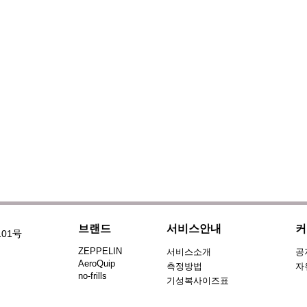
브랜드
서비스안내
커
101号
ZEPPELIN
서비스소개
공
AeroQuip
측정방법
자
no-frills
기성복사이즈표