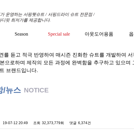
 운영하는 서핑웻슈트 / 서핑드라이 슈트 전문점 /
바디핏 최저가를 제공합니다.
Season
Special sale
아웃도어용품
옵
+
+
+
견를 듣고 적극 반영하여 매시즌 진화한 슈트를 개발하여 
기본으로하며 제작의 모든 과정에 완벽함을 추구하고 있으며
트 브랜드입니다.
항/뉴스
NOTICE
 배송에 관한 알림
19-07-12 20:49
조회
32,373,779회
댓글
6,374건