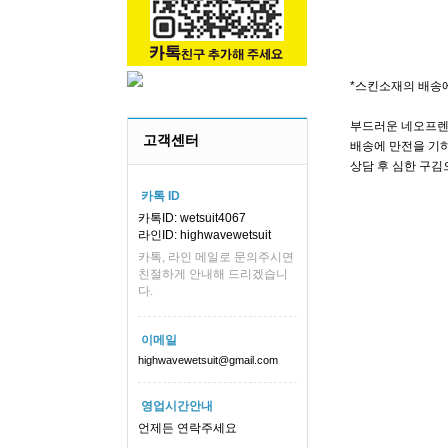
*스킨소재의 배송
부드러운 네오프렌
고객센터
배송에 만전을 기하
상담 후 심한 구김
카톡 ID
카톡ID: wetsuit4067
라인ID: highwavewetsuit
카톡, 라인 메일로 문의주시면
친절하게 안내해 드리겠습니
다.
이메일
highwavewetsuit@gmail.com
영업시간안내
언제든 연락주세요