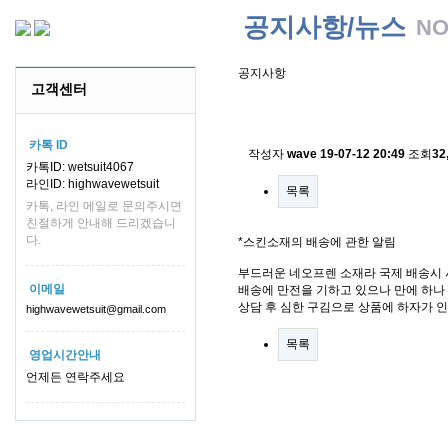
공지사항/뉴스
NO
공지사항
고객센터
스킨소재의 배송에 관한 
카톡 ID
작성자
wave
19-07-12 20:49
조회
32
카톡ID: wetsuit4067
라인ID: highwavewetsuit
목록
카톡, 라인 메일로 문의주시면
친절하게 안내해 드리겠습니
다.
*스킨소재의 배송에 관한 알림
부드러운 네오프렌 소재라 국제 배송시 
이메일
배송에 만전을 기하고 있으나 만에 하나 
상담 후 심한 구김으로 상품에 하자가 
highwavewetsuit@gmail.com
목록
영업시간안내
언제든 연락주세요