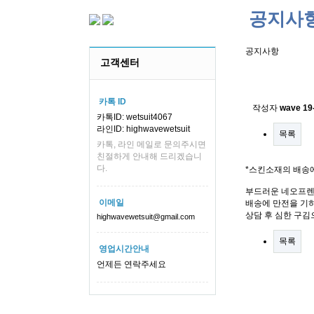
공지사
공지사항
고객센터
스킨소재의
카톡 ID
작성자
wave
19
카톡ID: wetsuit4067
라인ID: highwavewetsuit
목록
카톡, 라인 메일로 문의주시면
친절하게 안내해 드리겠습니
다.
*스킨소재의 배송
부드러운 네오프렌
이메일
배송에 만전을 기하
상담 후 심한 구김
highwavewetsuit@gmail.com
목록
영업시간안내
언제든 연락주세요